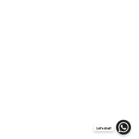
Exclusive Tuscany
wedding: discover Castello
di Bibbione
Let's chat!