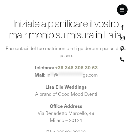
Skip
to
Toggl
content
Navig
Iniziate a pianificare il vostro
matrimonio su misura in Italia.
Raccontaci del tuo matrimonio e ti guideremo passo dopo
passo.
Telefono:
+39 348 306 30 63
Mail:
in
**
@
**************
gs.com
Lisa Elle Weddings
A brand of Good Mood Eventi
Office Address
Via Benedetto Marcello, 48
Milano – 20124
P.Iva 03948130962