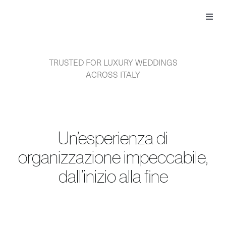
Skip
to
Toggl
content
Navig
TRUSTED FOR LUXURY WEDDINGS
ACROSS ITALY
Un’esperienza di
organizzazione impeccabile,
dall’inizio alla fine