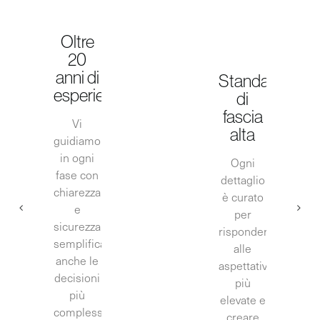
Oltre
20
anni di
Standard
esperienza
di
fascia
Vi
alta
guidiamo
in ogni
Ogni
fase con
dettaglio
chiarezza
è curato
e
per
sicurezza,
rispondere
semplificando
alle
anche le
aspettative
decisioni
più
più
elevate e
complesse.
creare